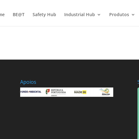
me
BE@T
Safety Hub
Industrial Hub
Produtos
Apoios